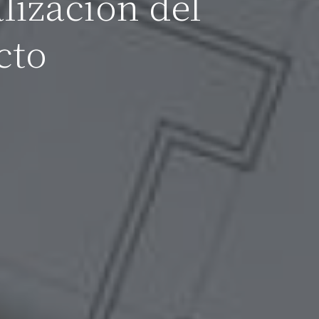
alización del
cto