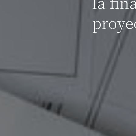
la fin
proye